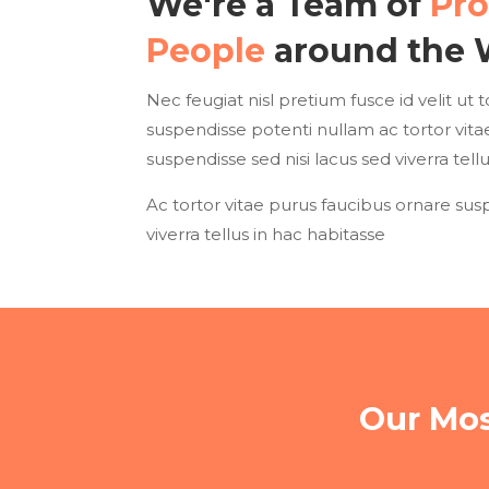
We're a Team of
Pro
People
around the 
Nec feugiat nisl pretium fusce id velit ut 
suspendisse potenti nullam ac tortor vit
suspendisse sed nisi lacus sed viverra tell
Ac tortor vitae purus faucibus ornare susp
viverra tellus in hac habitasse
Our Mos