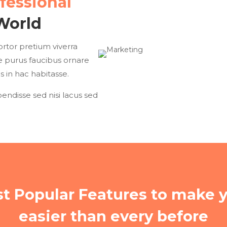
fessional
World
tortor pretium viverra
ae purus faucibus ornare
us in hac habitasse.
endisse sed nisi lacus sed
t Popular Features to make y
easier than every before