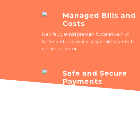
Managed Bills and
Costs
Nec feugiat nisl pretium fusce id velit ut
tortor pretium viverra suspendisse potenti
nullam ac tortor.
Safe and Secure
Payments
Nec feugiat nisl pretium fusce id velit ut
tortor pretium viverra suspendisse potenti
nullam ac tortor.