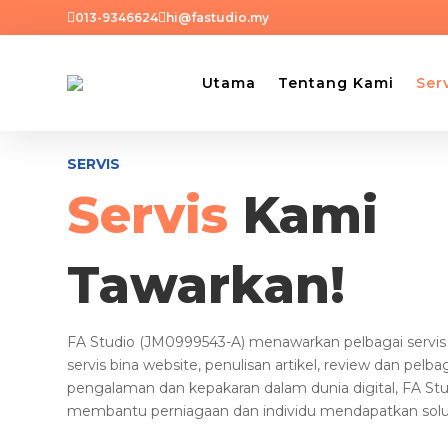


013-9346624
hi@fastudio.my
Utama
Tentang Kami
Ser
SERVIS
Servis
Kami
Tawarkan!
FA Studio (JM0999543-A) menawarkan pelbagai servis 
servis bina website, penulisan artikel, review dan pelba
pengalaman dan kepakaran dalam dunia digital, FA St
membantu perniagaan dan individu mendapatkan solus