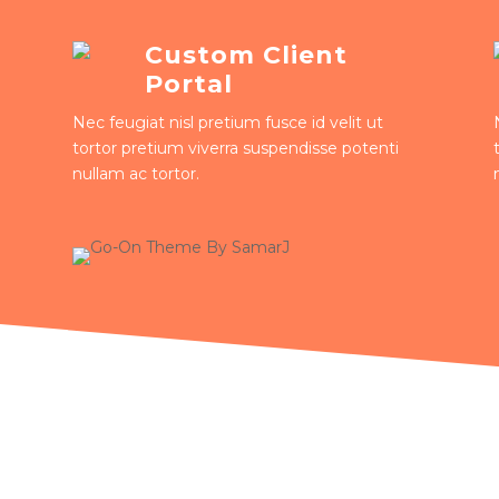
Custom Client
Portal
Nec feugiat nisl pretium fusce id velit ut
tortor pretium viverra suspendisse potenti
nullam ac tortor.