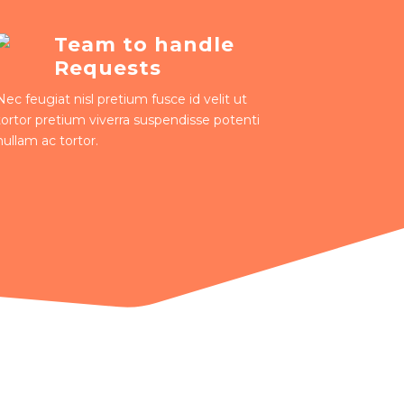
Team to handle
Requests
Nec feugiat nisl pretium fusce id velit ut
tortor pretium viverra suspendisse potenti
nullam ac tortor.