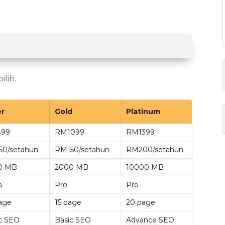
ilih.
er
Gold
Platinum
99
RM1099
RM1399
50/setahun
RM150/setahun
RM200/setahun
0 MB
2000 MB
10000 MB
a
Pro
Pro
age
15 page
20 page
c SEO
Basic SEO
Advance SEO