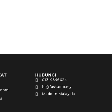
KAT
HUBUNGI
013-9346624

hi@fastudio.my

 Kami
Made in Malaysia

ni
o