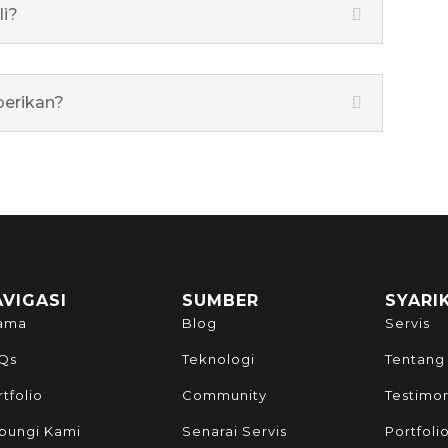
li?
berikan?
AVIGASI
SUMBER
SYARI
ama
Blog
Servis
Qs
Teknologi
Tentang
tfolio
Community
Testimo
bungi Kami
Senarai Servis
Portfoli