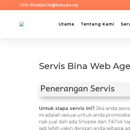


013-9346624
hi@fastudio.my
Utama
Tentang Kami
Ser
Servis Bina Web Ag
Penerangan Servis
Untuk siapa servis ini?
Jika anda seor
ini adalah sesuai untuk anda promosik
nak jual dah ada Shopee dan TikTok ta
jadi lebih yakin dengan anda sebagai a