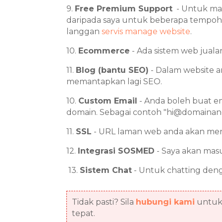
9.
Free Premium Support
- Untuk ma
daripada saya untuk beberapa tempoh se
langgan
servis manage website
.
10.
Ecommerce
- Ada sistem web jualan
11.
Blog (bantu SEO)
- Dalam website 
memantapkan lagi SEO.
10.
Custom Email
- Anda boleh buat 
domain. Sebagai contoh "hi@domaina
11.
SSL
- URL laman web anda akan men
12.
Integrasi SOSMED
- Saya akan masu
13.
Sistem Chat
- Untuk chatting deng
Tidak pasti? Sila
hubungi kami
untuk 
tepat.