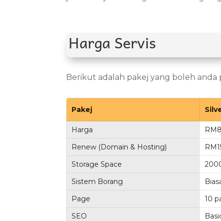
Harga Servis
Berikut adalah pakej yang boleh anda p
Pakej
Silv
Harga
RM8
Renew (Domain & Hosting)
RM1
Storage Space
200
Sistem Borang
Bias
Page
10 p
SEO
Basi