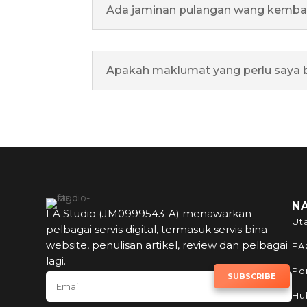
Ada jaminan pulangan wang kemba
Apakah maklumat yang perlu saya 
N
FA Studio (JM0999543-A) menawarkan
Ut
pelbagai servis digital, termasuk servis bina
website, penulisan artikel, review dan pelbagai
FA
lagi.
Por
SUBSCRIBE TO NEWSLETTER
SUBSCRIBE
Hu