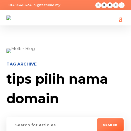
013-9346624
hi@fastudio.my


TAG ARCHIVE
tips pilih nama
domain