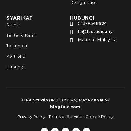
Design Case
SYARIKAT
HUBUNGI
013-9346624

Servis
hi@fastudio.my

Tentang Kami
Made in Malaysia

Testimoni
Portfolio
Hubungi
©
FA Studio
(JM0999543-A). Made with ❤️ by
blogfaiz.com
.
Privacy Policy
•
Terms of Service
•
Cookie Policy