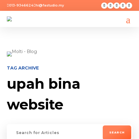
013-9346624
hi@fastudio.my


TAG ARCHIVE
upah bina
website