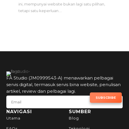
ini, mempunyai website bukan lagi satu pilihan,
tetapi satu keperluan....
FA Studio (JM0999543-A) menawarkan pelbagai
servis digital, termasuk servis bina website, penulisan
artikel, review dan pelbagai lagi.
SUBSCRIBE TO NEWSLETTER
SUBSCRIBE
NAVIGASI
SUMBER
Utama
Blog
FAQs
Teknologi