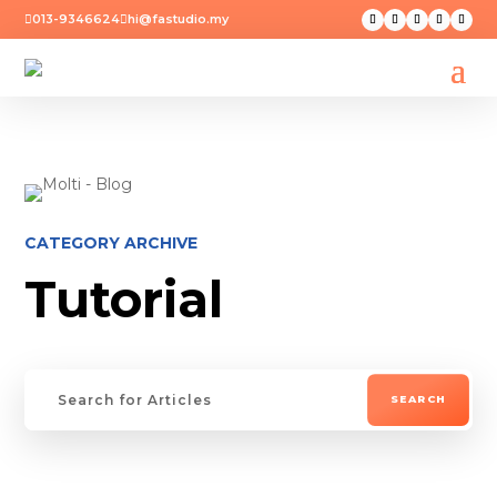
013-9346624
hi@fastudio.my


CATEGORY ARCHIVE
Tutorial