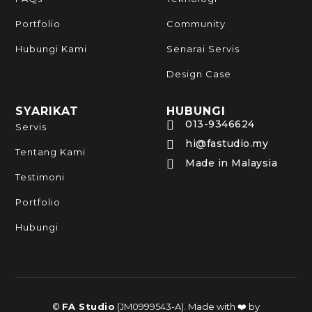
Portfolio
Community
Hubungi Kami
Senarai Servis
Design Case
SYARIKAT
HUBUNGI
013-9346624

Servis
hi@fastudio.my

Tentang Kami
Made in Malaysia

Testimoni
Portfolio
Hubungi
©
FA Studio
(JM0999543-A). Made with ❤️ by