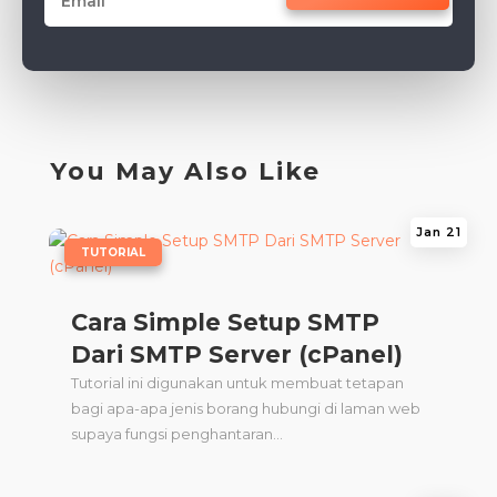
You May Also Like
Jan 21
|
TUTORIAL
Cara Simple Setup SMTP
Dari SMTP Server (cPanel)
Tutorial ini digunakan untuk membuat tetapan
bagi apa-apa jenis borang hubungi di laman web
supaya fungsi penghantaran...