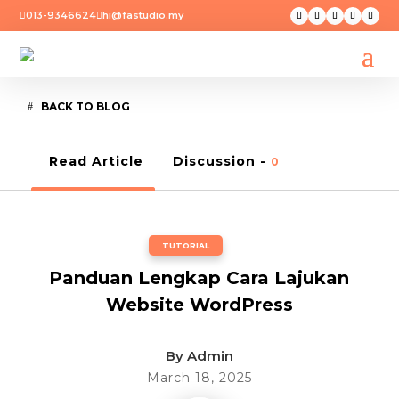
013-9346624
hi@fastudio.my


BACK TO BLOG
Read Article
Discussion -
0
TUTORIAL
Panduan Lengkap Cara Lajukan
Website WordPress
By
Admin
March 18, 2025